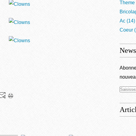
Theme
Bricola
Ac
(14)
Coeur
(
Newsl
Abonnez
nouveau
Artic