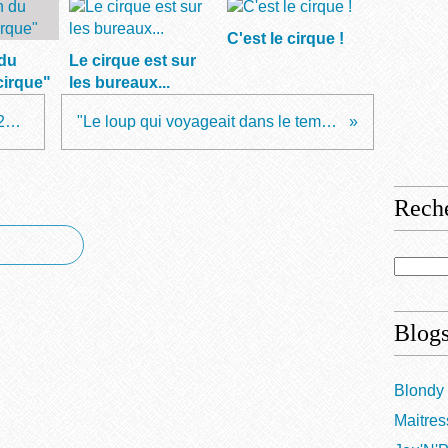
C'est le cirque !
 du
Le cirque est sur
cirque"
les bureaux...
Coups de coeur du 14 février 2020
"Le loup qui voyageait dans le temps"
Rech
Blogs
Blondy 
Maitres