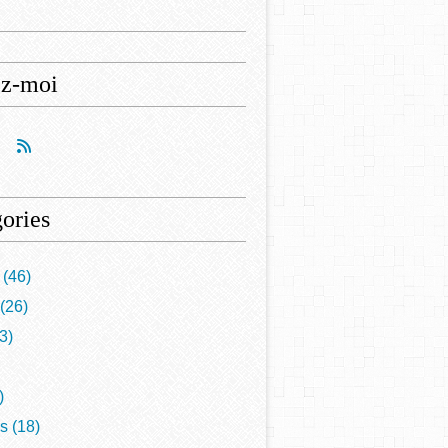
ez-moi
ories
(46)
(26)
3)
)
is
(18)