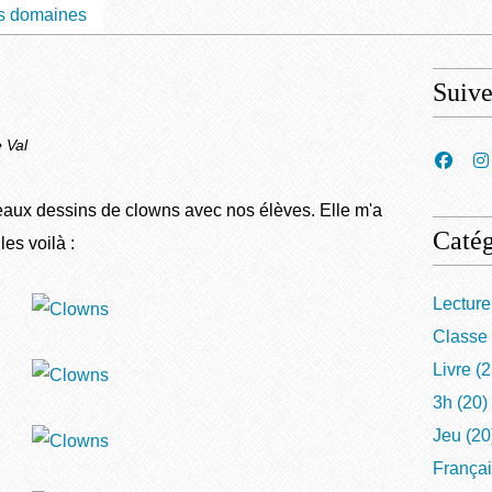
s domaines
Suiv
 Val
eaux dessins de clowns avec nos élèves. Elle m'a
Catég
les voilà :
Lecture
Classe
Livre
(2
3h
(20)
Jeu
(20
França