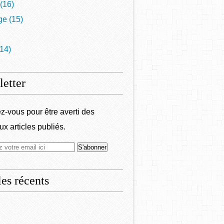
(16)
ge
(15)
14)
etter
-vous pour être averti des
x articles publiés.
les récents