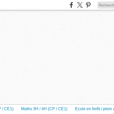
P / CE1)
Maths 3H / 4H (CP / CE1)
Ecole en forêt / plein 