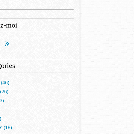
ez-moi
ories
(46)
(26)
3)
)
is
(18)