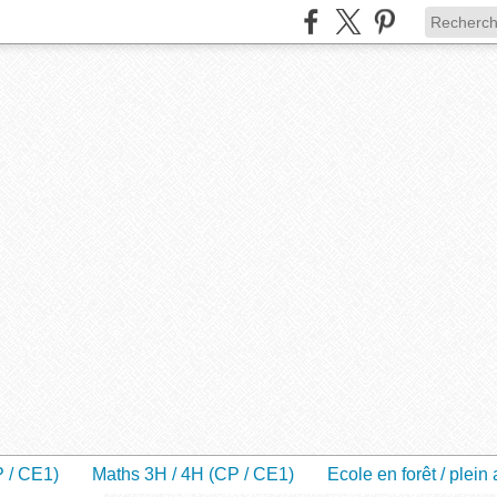
P / CE1)
Maths 3H / 4H (CP / CE1)
Ecole en forêt / plein 