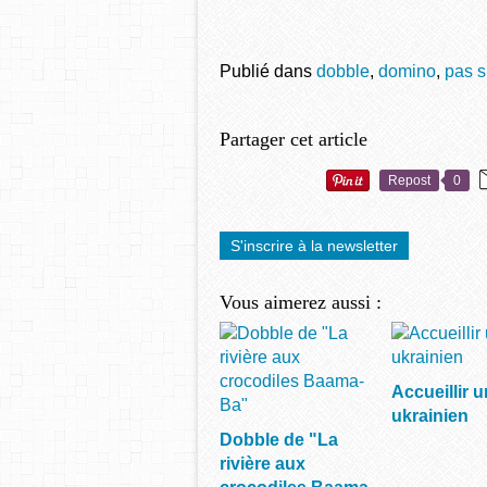
Publié dans
dobble
,
domino
,
pas s
Partager cet article
Repost
0
S'inscrire à la newsletter
Vous aimerez aussi :
Accueillir u
ukrainien
Dobble de "La
rivière aux