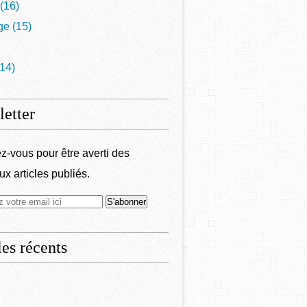
(16)
ge
(15)
14)
etter
-vous pour être averti des
x articles publiés.
les récents