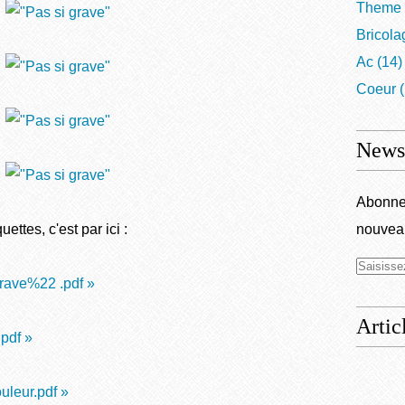
Theme
Bricola
Ac
(14)
Coeur
(
Newsl
Abonnez
ettes, c'est par ici :
nouveau
rave%22 .pdf »
Artic
pdf »
uleur.pdf »