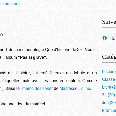
s domaines
Suiv
Val
rie 1 de la méthodologie Que d'histoire de 3H. Nous
Catég
s, l'album
"Pas si grave"
.
Lecture
mots de l'histoire, j'ai créé 2 jeux : un dobble et un
Classe
 étiquettes-mots avec les sons en couleur. Comme
Livre
(2
 j'utilise le
"mémo des sons"
de
Maîtresse Ecline
.
3h
(20)
Jeu
(20
ire une idée du matériel.
França