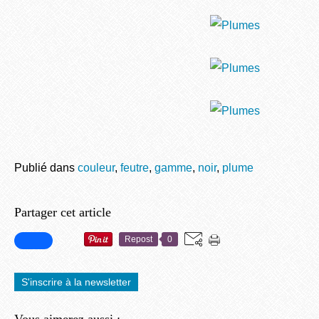
Publié dans
couleur
,
feutre
,
gamme
,
noir
,
plume
Partager cet article
Repost
0
S'inscrire à la newsletter