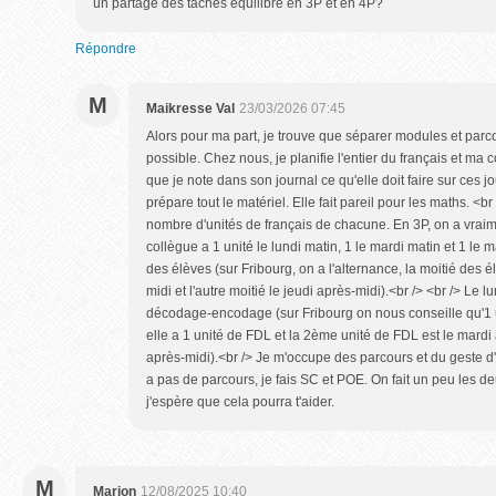
un partage des tâches équilibré en 3P et en 4P?
Répondre
M
Maikresse Val
23/03/2026 07:45
Alors pour ma part, je trouve que séparer modules et parc
possible. Chez nous, je planifie l'entier du français et ma 
que je note dans son journal ce qu'elle doit faire sur ces jou
prépare tout le matériel. Elle fait pareil pour les maths. <
nombre d'unités de français de chacune. En 3P, on a vraime
collègue a 1 unité le lundi matin, 1 le mardi matin et 1 le 
des élèves (sur Fribourg, on a l'alternance, la moitié des 
midi et l'autre moitié le jeudi après-midi).<br /> <br /> Le lu
décodage-encodage (sur Fribourg on nous conseille qu'1 u
elle a 1 unité de FDL et la 2ème unité de FDL est le mardi 
après-midi).<br /> Je m'occupe des parcours et du geste d'
a pas de parcours, je fais SC et POE. On fait un peu les deux
j'espère que cela pourra t'aider.
M
Marion
12/08/2025 10:40