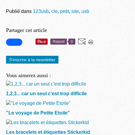
Publié dans
123usb
,
cle
,
petit
,
site
,
usb
Partager cet article
Repost
0
S'inscrire à la newsletter
Vous aimerez aussi :
1,2,3... car un seul c'est trop difficile
"Le voyage de Petite Etoile"
Les bracelets et étiquettes Stickerkid