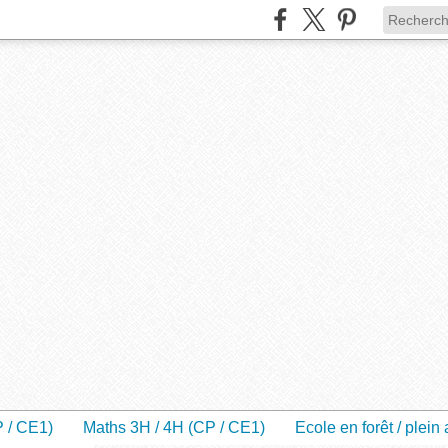
P / CE1)
Maths 3H / 4H (CP / CE1)
Ecole en forêt / plein 