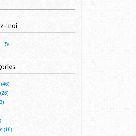
ez-moi
ories
(46)
(26)
3)
)
is
(18)