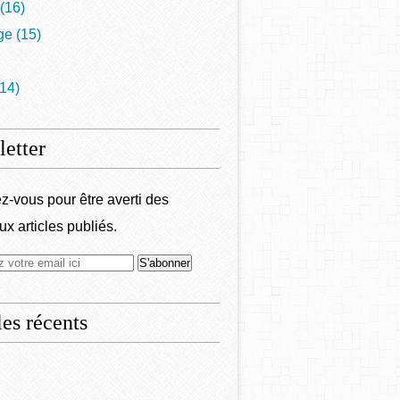
(16)
ge
(15)
14)
etter
-vous pour être averti des
x articles publiés.
les récents